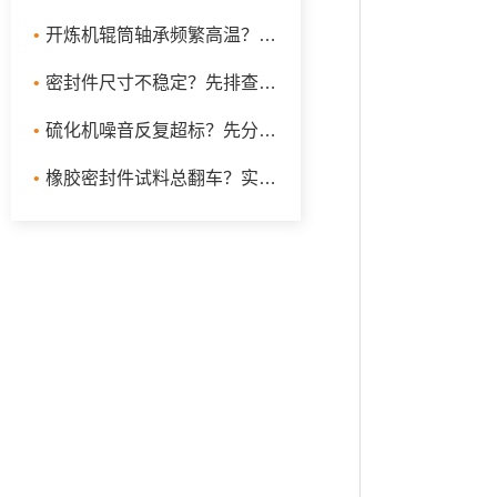
•
开炼机辊筒轴承频繁高温？先查润滑与辊距受力
•
密封件尺寸不稳定？先排查密炼机混炼环节
•
硫化机噪音反复超标？先分清楚是泵源噪音还是合模冲击
•
橡胶密封件试料总翻车？实验室炼胶机选型先看转子和温控配置