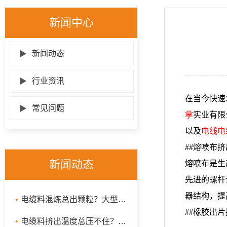
新闻中心
▶
新闻动态
▶
行业资讯
在当今快速
▶
常见问题
拿
实业有限
以及
电线电
##熔喷布
新闻动态
熔喷布是生
先进的螺杆
器结构，提
•
电缆料混炼总出颗粒？大型炼胶机整线采购前先看工艺参数
##橡胶出
•
电缆料挤出温度总压不住？先厘清温控系统在控什么