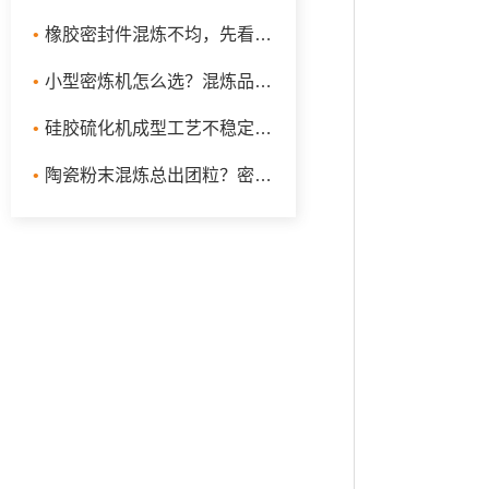
•
橡胶密封件混炼不均，先看啮合式密炼机的转子设计与温控
•
小型密炼机怎么选？混炼品质不稳先看这三个规格细节
•
硅胶硫化机成型工艺不稳定？温度场与硫化时间是排查主线
•
陶瓷粉末混炼总出团粒？密炼机这几项规格参数得细看